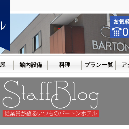
屋
館内設備
料理
プラン一覧
ア