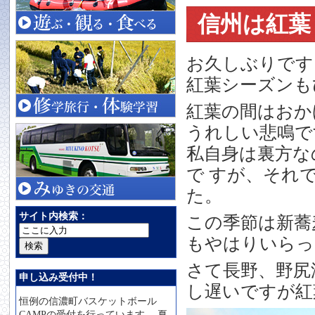
信州は紅葉
お久しぶりです
紅葉シーズンも
紅葉の間はおか
うれしい悲鳴で
私自身は裏方な
で すが、それ
た。
サイト内検索：
この季節は新蕎
もやはりいらっ
さて長野、野尻
申し込み受付中！
し遅いですが紅
恒例の信濃町バスケットボール
CAMPの受付を行っています。 夏