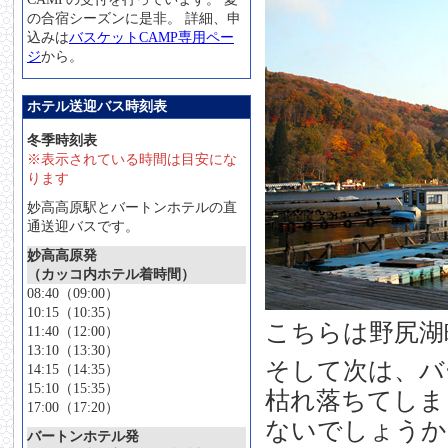
の合宿シーズンに是非。 詳細、申
込みは
バスケットCAMP専用ペー
ジ
から。
ホテル送迎バス時刻表
冬季時刻表
※表示されている時間は目安にな
ります
妙高高原駅とバートンホテルの直
通送迎バスです。
妙高高原発
（カッコ内ホテル着時間）
08:40（09:00）
10:15（10:35）
こちらは野尻湖
11:40（12:00）
13:10（13:30）
そして次は、バ
14:15（14:35）
15:10（15:35）
枯れ落ちてしま
17:00（17:20）
ないでしょうか
バートンホテル発