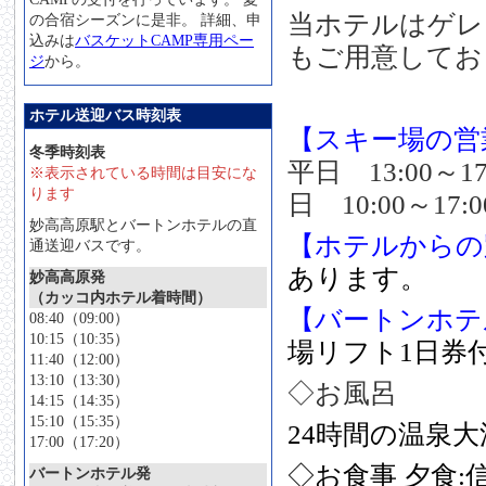
当ホテルはゲレ
の合宿シーズンに是非。 詳細、申
込みは
バスケットCAMP専用ペー
もご用意してお
ジ
から。
ホテル送迎バス時刻表
【スキー場の営
冬季時刻表
平日 13:00～1
※表示されている時間は目安にな
ります
日 10:00～17:
妙高高原駅とバートンホテルの直
【ホテルからの
通送迎バスです。
あります。
妙高高原発
（カッコ内ホテル着時間）
【バートンホテ
08:40（09:00）
10:15（10:35）
場リフト1日券
11:40（12:00）
13:10（13:30）
◇お風呂
14:15（14:35）
15:10（15:35）
24時間の温泉大
17:00（17:20）
◇お食事
夕食:
バートンホテル発