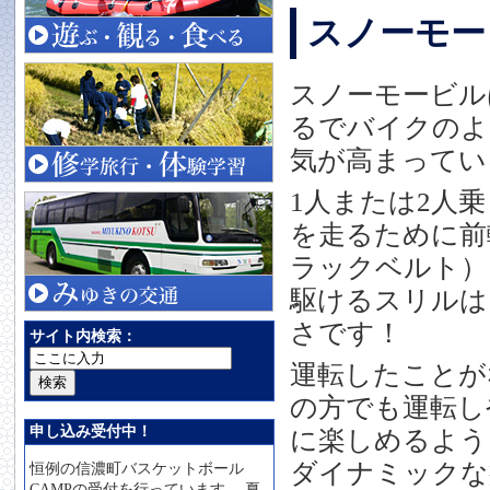
スノーモー
スノーモービル
るでバイクのよ
気が高まってい
1人または2人
を走るために前
ラックベルト）
駆けるスリルは
さです！
サイト内検索：
運転したことが
の方でも運転し
申し込み受付中！
に楽しめるよう
ダイナミックな
恒例の信濃町バスケットボール
CAMPの受付を行っています。 夏