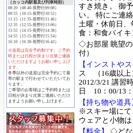
（カッコ内駅着及び列車時刻）
すき焼き。
御
08:20（08:40-長野行09:08）
い。
特にご連
09:55（10:15-長野行10:52）
11:15（11:35-長野行11:46）
土曜・休前日、年
12:35（12:55-長野行13:06）
13:55（14:15-長野行14:38）
食：和食バイキ
14:55（15:15-長野行15:54）
16:10（16:30-長野行16:42）
◇お部屋
眺望
※送迎は完全予約制です。ご予約
付）
時または日程が決まり次第ご連絡
いただけますようお願い申し上げ
【インストやス
ます。
ス （16歳以上
冬季以外の送迎は完全予約にて最
寄の駅まで行わせていただいてお
2012/3/21
講習時間
ります。
日 10：00/13：0
ご希望のお客様はご予約時または
日程が決まり次第ご連絡いただけ
【持ち物や道具
ますようお願い申し上げます。
※スキー場にて
ウェアと小物は
【料金】
◇どな